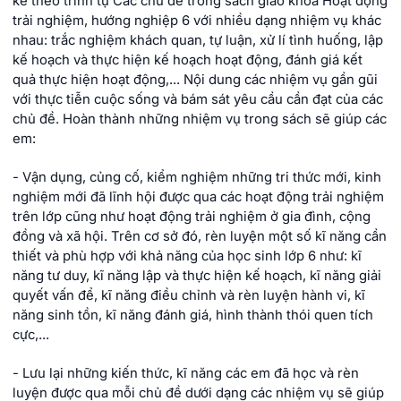
kế theo trình tự Các chủ đề trong sách giáo khoa Hoạt động
trải nghiệm, hướng nghiệp 6 với nhiều dạng nhiệm vụ khác
nhau: trắc nghiệm khách quan, tự luận, xử lí tình huống, lập
kế hoạch và thực hiện kế hoạch hoạt động, đánh giá kết
quả thực hiện hoạt động,... Nội dung các nhiệm vụ gần gũi
với thực tiễn cuộc sống và bám sát yêu cầu cần đạt của các
chủ đề. Hoàn thành những nhiệm vụ trong sách sẽ giúp các
em:
- Vận dụng, củng cố, kiểm nghiệm những tri thức mới, kinh
nghiệm mới đã lĩnh hội được qua các hoạt động trải nghiệm
trên lớp cũng như hoạt động trải nghiệm ở gia đình, cộng
đồng và xã hội. Trên cơ sở đó, rèn luyện một số kĩ năng cần
thiết và phù hợp với khả năng của học sinh lớp 6 như: kĩ
năng tư duy, kĩ năng lập và thực hiện kế hoạch, kĩ năng giải
quyết vấn để, kĩ năng điều chỉnh và rèn luyện hành vi, kĩ
năng sinh tồn, kĩ năng đánh giá, hình thành thói quen tích
cực,...
- Lưu lại những kiến thức, kĩ năng các em đã học và rèn
luyện được qua mỗi chủ đề dưới dạng các nhiệm vụ sẽ giúp