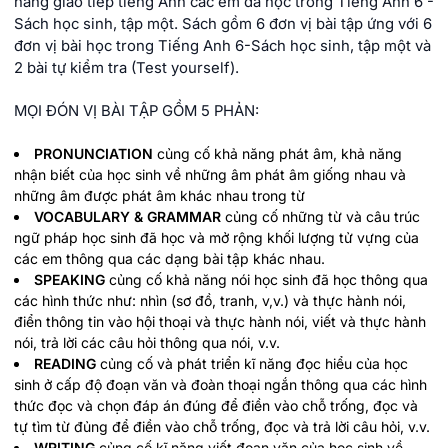
năng giao tiếp tiếng Anh các em đã học trong Tiếng Anh 6 -
Sách học sinh, tập một. Sách gồm 6 đơn vị bài tập ứng với 6
đơn vị bài học trong Tiếng Anh 6-Sách học sinh, tập một và
2 bài tự kiểm tra (Test yourself).
MỌI ĐÓN VỊ BÀI TẬP GỒM 5 PHẢN:
PRONUNCIATION
củng cố khả năng phát âm, khả năng
nhận biết của học sinh về những âm phát âm giống nhau và
những âm được phát âm khác nhau trong từ
VOCABULARY & GRAMMAR
củng cố những từ và câu trúc
ngữ pháp học sinh đã học và mở rộng khối lượng tử vựng của
các em thông qua các dạng bài tập khác nhau.
SPEAKING
củng cố khả năng nói học sinh đã học thông qua
các hình thức như: nhìn (sơ đồ, tranh, v,v.) và thực hành nói,
điển thông tin vào hội thoại và thực hành nói, viết và thực hành
nói, trả lời các câu hỏi thông qua nói, v.v.
READING
củng cố và phát triển kĩ năng đọc hiểu của học
sinh ở cấp độ đoạn văn và đoàn thoại ngắn thông qua các hình
thức đọc và chọn đáp án đúng để điền vào chỗ trống, đọc và
tự tìm từ đủng để điền vào chỗ trống, đọc và trả lời câu hỏi, v.v.
WRITING
củng cố kĩ năng viết đoạn văn của học sinh về