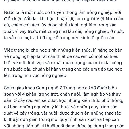
nguyên liệu cho nhiều ngành công nghiệp và xuất khẩu.
Nước ta là một nước có truyền thống làm nông nghiệp. Với
điều kiện đất đai, khí hậu thuận lợi, con người Việt Nam cần
cù, chăm chỉ, tích lũy được nhiều kinh nghiệm trong sản
xuất, vì vậy trước mắt cũng như lâu dài, nông nghiệp ở nước
ta vẫn có một vị trí đáng kể trong nền kinh tế quốc dân.
Việc trang bị cho học sinh những kiến thức, kĩ năng cơ bản
về nông nghiệp là rất cần thiết để các em có một số hiểu
biết về một lĩnh vực sản xuất quan trọng của nước ta, cũng
như bước đầu chuẩn bị hành trang cho các em tiếp tục học
lên trong lĩnh vực nông nghiệp,
Sách giáo khoa Công nghệ 7 Trung học cơ sở được biên
soạn với 4 phần: trồng trọt, chăn nuôi, lâm nghiệp và thủy
sản. Ở đây các em sẽ được học những kiến thức phổ thông,
cơ bản, những nguyên lý kĩ thuật và những quy trình sản
xuất về cây trồng, vật nuôi; được thực hiện những thao tác
kĩ thuật đơn giản trong mỗi quy trình sản xuất và tiếp cận
với những tiến bộ kĩ thuật mới đang được áp dụng trong sản