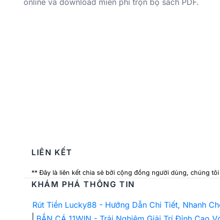
online và download miễn phí trọn bộ sách PDF.
LIÊN KẾT
** Đây là liên kết chia sẻ bởi cộng đồng người dùng, chúng tô
KHÁM PHÁ THÔNG TIN
Rút Tiền Lucky88 - Hướng Dẫn Chi Tiết, Nhanh C
BẮN CÁ 11WIN - Trải Nghiệm Giải Trí Đỉnh Cao 