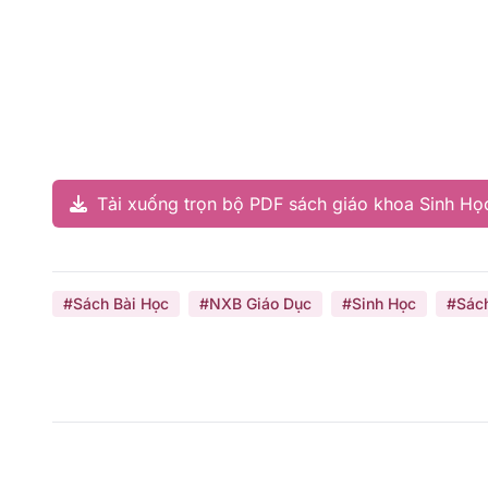
Tải xuống trọn bộ PDF sách giáo khoa Sinh Học
#Sách Bài Học
#NXB Giáo Dục
#Sinh Học
#Sác