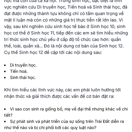
học mà còn của cả xã hội. Trong sinh học, đặc biệt là lĩnh
vực nghiên cứu Di truyền học, Tiến hoá và Sinh thái học, đã
đạt được những thành tựu không chỉ có tầm quan trọng về
mặt lí luận mà còn có những giá trị thực tiễn rất lớn lao. Vì
vậy, sau khi nghiên cứu sinh học tế bào ở Sinh học 10, sinh
học cơ thể ở Sinh học 11, tiếp đến các em sẽ tìm hiểu những
tri thức sinh học chủ yếu ở cấp độ tổ chức cao hơn: quần
thế, loài, quần xã... Đó là nội dung cơ bản của Sinh học 12.
Cụ thể Sinh học 12 đề cập tới các nội dung sau:
Di truyền học.
Tiến hoá.
Sinh thái học.
Khi tìm hiểu các lĩnh vực này, các em phải luôn hướng tới
nhận thức và giải thích được các vấn đề cơ bản đặt ra:
Vì sao con sinh ra giống bố, mẹ về đại thể nhưng khác về chi
tiết?
Sự phát sinh và phát triển của sự sống trên Trái Đất diễn ra
như thế nào và bị chi phối bởi các quy luật nào?