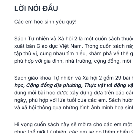
LỜI NÓI ĐẦU
Các em học sinh yêu quý!
Sách Tự nhiên và Xã hội 2 là một cuốn sách thuộ
xuất bản Giáo dục Việt Nam. Trong cuốn sách nà
tập thủ vị, cùng nhau tìm hiểu, khám phá về thế 
phù hợp với gia đình, nhà trường, cộng đồng, môi
Sách giáo khoa Tự nhiên và Xã hội 2 gồm 29 bài 
học, Cộng đồng địa phương, Thực vật và động vật,
dung mỗi bài học được xây dựng dựa trên các câu
ngày, phù hợp với lứa tuổi của các em. Sách hướn
và xã hội thông qua những hình ảnh minh hoạ sin
Hi vọng cuốn sách này sẽ mở ra cho các em một 
phục thế giới tự nhiên, các em sẽ có thêm nhiều 