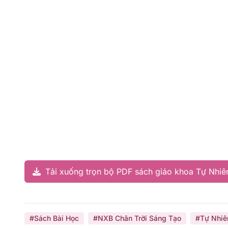
Tải xuống trọn bộ PDF sách giáo khoa Tự Nhiên
#Sách Bài Học
#NXB Chân Trời Sáng Tạo
#Tự Nhiê