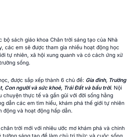
c bộ sách giáo khoa Chân trời sáng tạo của Nhà
y, các em sẽ được tham gia nhiều hoạt động học
giới tự nhiên, xã hội xung quanh và có cách ứng xử
 trường sống.
học, được sắp xếp thành 6 chủ đề:
Gia đình, Trường
 Con người và sức khoẻ, Trái Đất và bầu trời
. Nội
 chuyện thực tế và gần gũi với đời sống hằng
g dẫn các em tìm hiểu, khám phá thế giới tự nhiên
h động và hoạt động hấp dẫn.
chân trời mới với nhiêu ước mơ khám phá và chinh
ý tưởng sáng tạo để làm chủ tri thức và cuộc sống