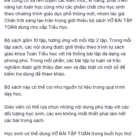
Để củng cố và rèn luyện các kiến thức, kĩ năng; phát triển
năng lực toán học cũng như các phẩm chất cho học sinh
theo chương trình giáo dục phổ thông mới, nhóm tác giả
Chân trời sáng tạo trân trọng giới thiệu bộ sách VỞ BÀI TẬP
TOÁN dùng cho cấp Tiểu học.
Bộ sách gồm 10 tập, tương ứng với mỗi lớp 2 tập. Trong mỗi
tập sách, các nội dung được giới thiệu theo trình tự sách
giáo khoa Toán Tiểu học với hệ thống bài tập đa dạng và
phong phú. Trong mỗi phần, các bài tập tự luận và trắc
nghiệm được giới thiệu đan xen và đặc biệt có một số để
kiểm tra dùng để tham khảo.
Bộ sách này có thể coi như nguồn tư liệu trong quá trình
dạy học.
Giáo viên có thể lựa chọn những nội dung phù hợp với các
đối tượng học sinh, các em không nhất thiết phải làm hết
các bài trong sách.
Học sinh có thể dùng VỞ BÀI TẬP TOÁN trong buổi học thứ