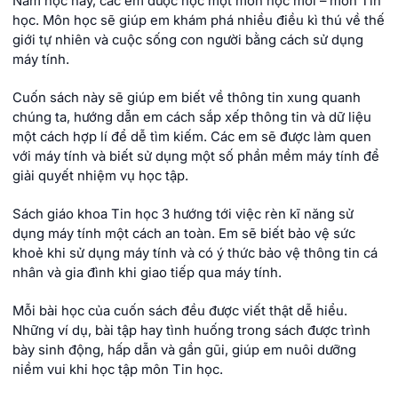
Năm học này, các em được học một môn học mới – môn Tin
học. Môn học sẽ giúp em khám phá nhiều điều kì thú về thế
giới tự nhiên và cuộc sống con người bằng cách sử dụng
máy tính.
Cuốn sách này sẽ giúp em biết về thông tin xung quanh
chúng ta, hướng dẫn em cách sắp xếp thông tin và dữ liệu
một cách hợp lí để dễ tìm kiếm. Các em sẽ được làm quen
với máy tính và biết sử dụng một số phần mềm máy tính để
giải quyết nhiệm vụ học tập.
Sách giáo khoa Tin học 3 hướng tới việc rèn kĩ năng sử
dụng máy tính một cách an toàn. Em sẽ biết bảo vệ sức
khoẻ khi sử dụng máy tính và có ý thức bảo vệ thông tin cá
nhân và gia đình khi giao tiếp qua máy tính.
Mỗi bài học của cuốn sách đều được viết thật dễ hiểu.
Những ví dụ, bài tập hay tình huống trong sách được trình
bày sinh động, hấp dẫn và gần gũi, giúp em nuôi dưỡng
niềm vui khi học tập môn Tin học.