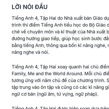
LỜI NÓI ĐẦU
Tiếng Anh 4, Tập Hai do Nhà xuất bản Giáo d
trình thí điểm Tiếng Anh tiểu học do Bộ Giáo 
chẽ về chuyên môn và kĩ thuật của Nhà xuất 
đường hướng giao tiếp, giúp học sinh bước đầu
bằng tiếng Anh, thông qua bốn kĩ năng nghe, nói
năng nghe và nói.
Tiếng Anh 4, Tập Hai xoay quanh hai chủ điểm
Family, Me and the World Around. Mỗi chủ điể
tương ứng với năm chủ để của chương trình. S
tập trung vào ôn tập và cũng có các kĩ năng gi
ngữ cơ bản (ngữ âm, từ vựng, ngữ pháp).
Tiếng Anh 4, Tập Hai được biên soạn dựa trên 