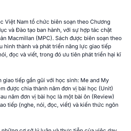
ục Việt Nam tổ chức biên soạn theo Chương
dục và Đào tạo ban hành, với sự hợp tác chặt
bản Macmillan (MPC). Sách được biên soạn theo
 hình thành và phát triển năng lực giao tiếp
, đọc và viết, trong đó ưu tiên phát triển hại kĩ
 giao tiếp gần gũi với học sinh: Me and My
m được chia thành năm đơn vị bài học (Unit)
au năm đơn vị bài học là một bài ôn (Review)
ao tiếp (nghe, nói, đọc, viết) và kiến thức ngôn
những cơ sở lý luận và thực tiễn của việc dạy