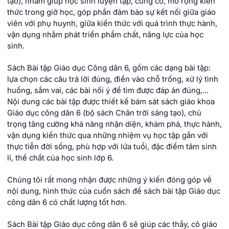
tạo), nhằm giúp học sinh luyện tập, củng cố, mở rộng kiến
thức trong giờ học, góp phần đảm bảo sự kết nối giữa giáo
viên với phụ huynh, giữa kiến thức với quá trình thực hành,
vận dụng nhằm phát triển phẩm chất, năng lực của học
sinh.
Sách Bài tập Giáo dục Công dân 6, gồm các dạng bài tập:
lựa chọn các câu trả lời đúng, điền vào chỗ trống, xử lý tình
huống, sắm vai, các bài nối ý để tìm được đáp án đúng,...
Nội dung các bài tập được thiết kế bám sát sách giáo khoa
Giáo dục công dân 6 (bộ sách Chân trời sáng tạo), chú
trọng tăng cường khả năng nhận diện, khám phá, thực hành,
vận dụng kiến thức qua những nhiệm vụ học tập gắn với
thực tiễn đời sống, phù hợp với lứa tuổi, đặc điểm tâm sinh
lí, thể chất của học sinh lớp 6.
Chúng tôi rất mong nhận được những ý kiến đóng góp về
nội dung, hình thức của cuốn sách để sách bài tập Giáo dục
công dân 6 có chất lượng tốt hơn.
Sách Bài tập Giáo dục công dân 6 sẽ giúp các thầy, cô giáo