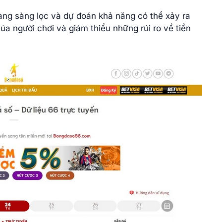
àng sàng lọc và dự đoán khả năng có thể xảy ra
ủa người chơi và giảm thiểu những rủi ro về tiền