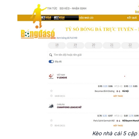
Kèo nhà cái 5 cập 