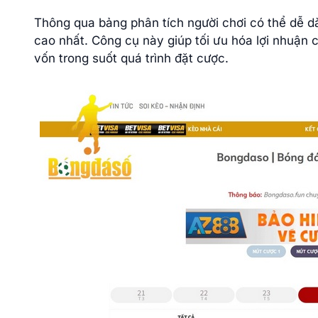
Thông qua bảng phân tích người chơi có thể dễ d
cao nhất. Công cụ này giúp tối ưu hóa lợi nhuận c
vốn trong suốt quá trình đặt cược.