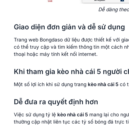
Dễ dàng theo 
Giao diện đơn giản và dễ sử dụng
Trang web Bongdaso dữ liệu được thiết kế với gia
có thể truy cập và tìm kiếm thông tin một cách nh
thoại hoặc máy tính kết nối internet.
Khi tham gia kèo nhà cái 5 người c
Một số lợi ích khi sử dụng trang
kèo nhà cái 5
có t
Dễ đưa ra quyết định hơn
Việc sử dụng tỷ lệ
kèo nhà cái 5
mang lại cho ngườ
thường cập nhật liên tục các tỷ số bóng đá trực ti