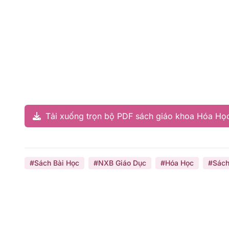
Tải xuống trọn bộ PDF sách giáo khoa Hóa Học
#Sách Bài Học
#NXB Giáo Dục
#Hóa Học
#Sách