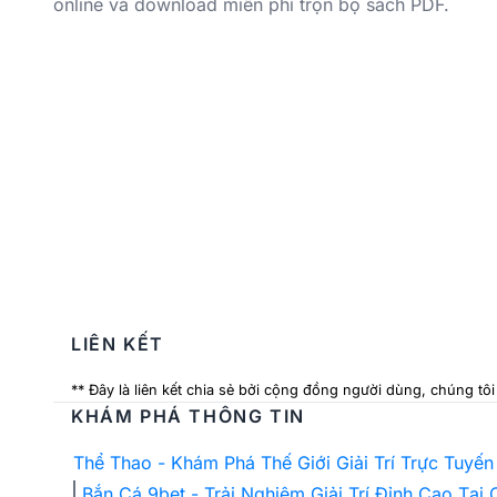
online và download miễn phí trọn bộ sách PDF.
LIÊN KẾT
** Đây là liên kết chia sẻ bởi cộng đồng người dùng, chúng tô
KHÁM PHÁ THÔNG TIN
Thể Thao - Khám Phá Thế Giới Giải Trí Trực Tuyế
Bắn Cá 9bet - Trải Nghiệm Giải Trí Đỉnh Cao Tại