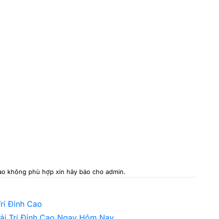
 nào không phù hợp xin hãy báo cho admin.
rí Đỉnh Cao
iải Trí Đỉnh Cao Ngay Hôm Nay