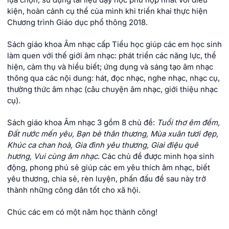
lựa chọn, sử dụng tài liệu dạy học phù hợp nhất với điều
kiện, hoàn cảnh cụ thể của mình khi triển khai thực hiện
Chương trình Giáo dục phổ thông 2018.
Sách giáo khoa Âm nhạc cấp Tiểu học giúp các em học sinh
làm quen với thế giới âm nhạc: phát triển các năng lực, thể
hiện, cảm thụ và hiểu biết; ứng dụng và sáng tạo âm nhạc
thông qua các nội dung: hát, đọc nhạc, nghe nhạc, nhạc cụ,
thường thức âm nhạc (câu chuyện âm nhạc, giới thiệu nhạc
cụ).
Sách giáo khoa Âm nhạc 3 gồm 8 chủ đề:
Tuổi thơ êm đềm,
Đất nước mến yêu, Bạn bè thân thương, Mùa xuân tươi đẹp,
Khúc ca chan hoà, Gia đình yêu thương, Giai điệu quê
hương, Vui cùng âm nhạc
. Các chủ đề được minh họa sinh
động, phong phú sẽ giúp các em yêu thích âm nhạc, biết
yêu thương, chia sẻ, rèn luyện, phấn đấu để sau này trở
thành những công dân tốt cho xã hội.
Chúc các em có một năm học thành công!