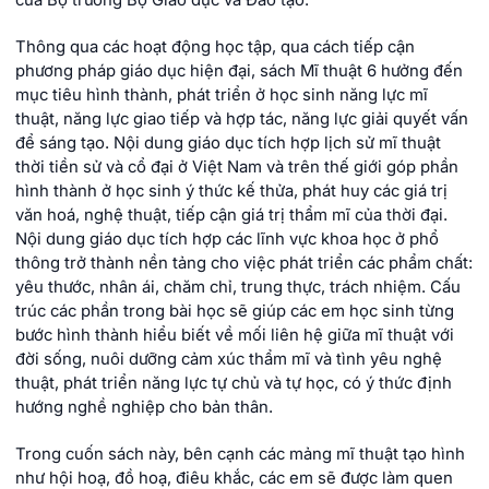
của Bộ trưởng Bộ Giáo dục và Đào tạo.
Thông qua các hoạt động học tập, qua cách tiếp cận
phương pháp giáo dục hiện đại, sách Mĩ thuật 6 hưởng đến
mục tiêu hình thành, phát triển ở học sinh năng lực mĩ
thuật, năng lực giao tiếp và hợp tác, năng lực giải quyết vấn
để sáng tạo. Nội dung giáo dục tích hợp lịch sử mĩ thuật
thời tiền sử và cổ đại ở Việt Nam và trên thế giới góp phần
hình thành ở học sinh ý thức kế thửa, phát huy các giá trị
văn hoá, nghệ thuật, tiếp cận giá trị thẩm mĩ của thời đại.
Nội dung giáo dục tích hợp các lĩnh vực khoa học ở phổ
thông trở thành nền tảng cho việc phát triển các phẩm chất:
yêu thước, nhân ái, chăm chỉ, trung thực, trách nhiệm. Cấu
trúc các phần trong bài học sẽ giúp các em học sinh từng
bước hình thành hiểu biết về mối liên hệ giữa mĩ thuật với
đời sống, nuôi dưỡng cảm xúc thẩm mĩ và tình yêu nghệ
thuật, phát triển năng lực tự chủ và tự học, có ý thức định
hướng nghề nghiệp cho bản thân.
Trong cuốn sách này, bên cạnh các mảng mĩ thuật tạo hình
như hội hoạ, đồ hoạ, điêu khắc, các em sẽ được làm quen