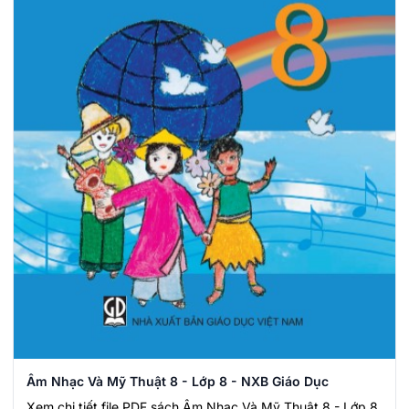
Âm Nhạc Và Mỹ Thuật 8 - Lớp 8 - NXB Giáo Dục
Xem chi tiết file PDF sách Âm Nhạc Và Mỹ Thuật 8 - Lớp 8