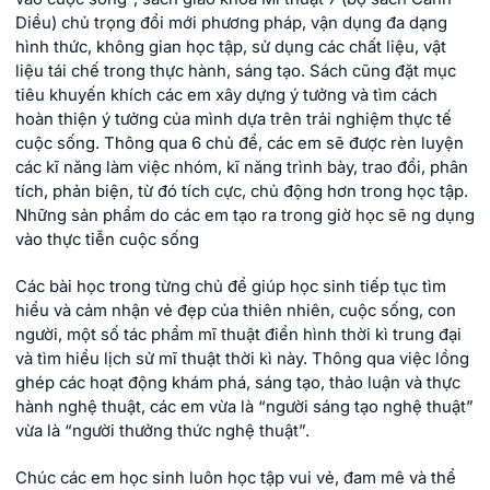
Diều) chủ trọng đổi mới phương pháp, vận dụng đa dạng
hình thức, không gian học tập, sử dụng các chất liệu, vật
liệu tái chế trong thực hành, sáng tạo. Sách cũng đặt mục
tiêu khuyến khích các em xây dựng ý tưởng và tìm cách
hoàn thiện ý tưởng của mình dựa trên trải nghiệm thực tế
cuộc sống. Thông qua 6 chủ để, các em sẽ được rèn luyện
các kĩ năng làm việc nhóm, kĩ năng trình bày, trao đổi, phân
tích, phản biện, từ đó tích cực, chủ động hơn trong học tập.
Những sản phẩm do các em tạo ra trong giờ học sẽ ng dụng
vào thực tiễn cuộc sống
Các bài học trong từng chủ để giúp học sinh tiếp tục tìm
hiểu và cảm nhận vẻ đẹp của thiên nhiên, cuộc sống, con
người, một số tác phẩm mĩ thuật điển hình thời kì trung đại
và tìm hiểu lịch sử mĩ thuật thời kì này. Thông qua việc lồng
ghép các hoạt động khám phá, sáng tạo, thảo luận và thực
hành nghệ thuật, các em vừa là “người sáng tạo nghệ thuật”
vừa là “người thưởng thức nghệ thuật”.
Chúc các em học sinh luôn học tập vui vẻ, đam mê và thể