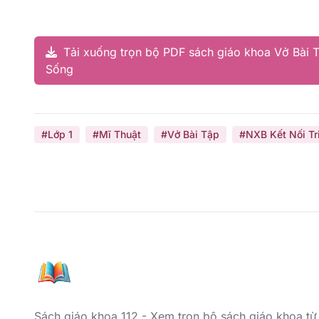
Tải xuống trọn bộ PDF sách giáo khoa Vở Bài T
Sống
#Lớp 1
#Mĩ Thuật
#Vở Bài Tập
#NXB Kết Nối Tr
Sách giáo khoa 112 - Xem trọn bộ sách giáo khọa từ