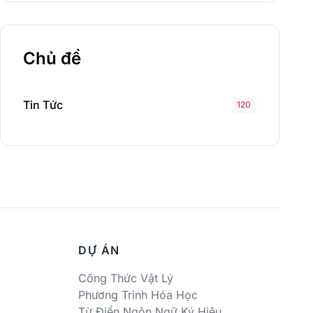
Chủ đề
Tin Tức
120
DỰ ÁN
Công Thức Vật Lý
Phương Trình Hóa Học
Từ Điển Ngôn Ngữ Ký Hiệu