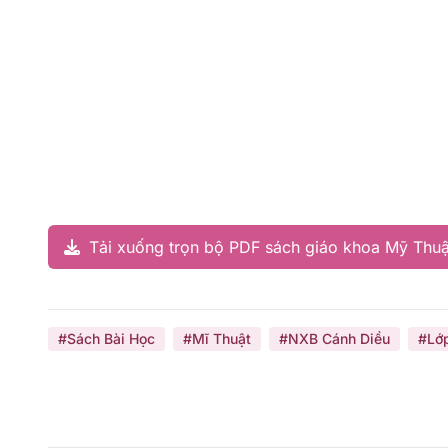
Tải xuống trọn bộ PDF sách giáo khoa Mỹ Thuậ
#Sách Bài Học
#Mĩ Thuật
#NXB Cánh Diều
#Lớ