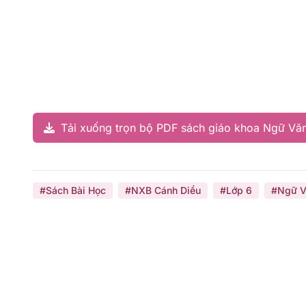
Tải xuống trọn bộ PDF sách giáo khoa Ngữ Văn
#Sách Bài Học
#NXB Cánh Diều
#Lớp 6
#Ngữ V