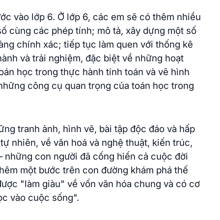
ước vào lớp 6. Ở lớp 6, các em sẽ có thêm nhiều
số cùng các phép tính; mô tả, xây dựng một số
àng chính xác; tiếp tục làm quen với thống kê
hành và trải nghiệm, đặc biệt về những hoạt
án học trong thực hành tính toán và vẽ hình
 những công cụ quan trọng của toán học trong
ng tranh ảnh, hình vẽ, bài tập độc đáo và hấp
ự nhiên, về văn hoá và nghệ thuật, kiến trúc,
i – những con người đã cống hiến cả cuộc đời
 thêm một bước trên con đường khám phá thế
à được "làm giàu" về vốn văn hóa chung và có cơ
ọc vào cuộc sống".