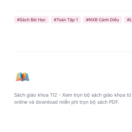
#Sách Bài Học
#Toán Tập 1
#NXB Cánh Diều
#L
Sách giáo khoa 112 - Xem trọn bộ sách giáo khọa từ
online và download miễn phí trọn bộ sách PDF.