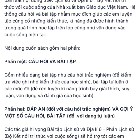
bám sát nội dung SGK Lịch sử và Địa lí 6 - Bộ Kết nối tri
thức với cuộc sống của Nhà xuất bản Giáo dục Việt Nam. Hệ
thống câu hỏi và bài tập nhằm mục đích giúp các em luyện
tập củng cố những kiến thức, kĩ năng đã được hình thành
trong quá trình học tập trên lớp cũng như vận dụng vào
cuộc sống hiện tại.
Nội dung cuốn sách gồm hai phần:
Phần một: CÂU HỎI VÀ BÀI TẬP
Gồm nhiều dạng bài tập như câu hỏi trắc nghiệm (để kiểm
tra việc ghi nhớ kiến thức của học sinh), bài tập tự luận ở
các mức độ (để rèn luyện kĩ năng trình bày giải thích, suy
luận, vận dụng và đánh giá của học sinh).
Phần hai: ĐÁP ÁN (đối với câu hỏi trắc nghiệm) VÀ GỢI Ý
MỘT SỐ CÂU HỎI, BÀI TẬP (đối với dạng tự luận)
Các tác giả hi vọng Bài tập Lịch sử và Địa lí 6 – Phần Lịch sử
(Bộ Kết nối tri thức với cuộc sống) sẽ hỗ trợ tốt các em