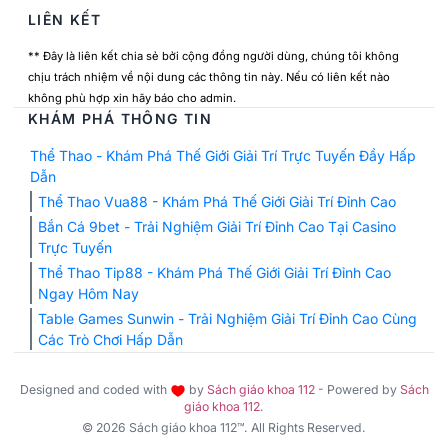
LIÊN KẾT
** Đây là liên kết chia sẻ bởi cộng đồng người dùng, chúng tôi không
chịu trách nhiệm về nội dung các thông tin này. Nếu có liên kết nào
không phù hợp xin hãy báo cho admin.
KHÁM PHÁ THÔNG TIN
Thể Thao - Khám Phá Thế Giới Giải Trí Trực Tuyến Đầy Hấp
Dẫn
Thể Thao Vua88 - Khám Phá Thế Giới Giải Trí Đỉnh Cao
Bắn Cá 9bet - Trải Nghiệm Giải Trí Đỉnh Cao Tại Casino
Trực Tuyến
Thể Thao Tip88 - Khám Phá Thế Giới Giải Trí Đỉnh Cao
Ngay Hôm Nay
Table Games Sunwin - Trải Nghiệm Giải Trí Đỉnh Cao Cùng
Các Trò Chơi Hấp Dẫn
Designed and coded with
by
Sách giáo khoa 112
- Powered by
Sách
giáo khoa 112
.
© 2026 Sách giáo khoa 112™. All Rights Reserved.