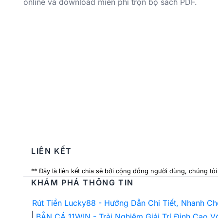
online và download miễn phí trọn bộ sách PDF.
LIÊN KẾT
** Đây là liên kết chia sẻ bởi cộng đồng người dùng, chúng tô
KHÁM PHÁ THÔNG TIN
Rút Tiền Lucky88 - Hướng Dẫn Chi Tiết, Nhanh C
BẮN CÁ 11WIN - Trải Nghiệm Giải Trí Đỉnh Cao 