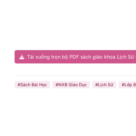
Tải xuống trọn bộ PDF sách giáo khoa Lịch Sử 
#Sách Bài Học
#NXB Giáo Dục
#Lịch Sử
#Lớp 8