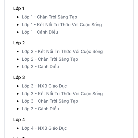
Lớp 1
Lớp 1 - Chân Trời Sáng Tạo
Lớp 1 - Kết Nối Tri Thức Với Cuộc Sống
Lớp 1 - Cánh Diều
Lớp 2
Lớp 2 - Kết Nối Tri Thức Với Cuộc Sống
Lớp 2 - Chân Trời Sáng Tạo
Lớp 2 - Cánh Diều
Lớp 3
Lớp 3 - NXB Giáo Dục
Lớp 3 - Kết Nối Tri Thức Với Cuộc Sống
Lớp 3 - Chân Trời Sáng Tạo
Lớp 3 - Cánh Diều
Lớp 4
Lớp 4 - NXB Giáo Dục