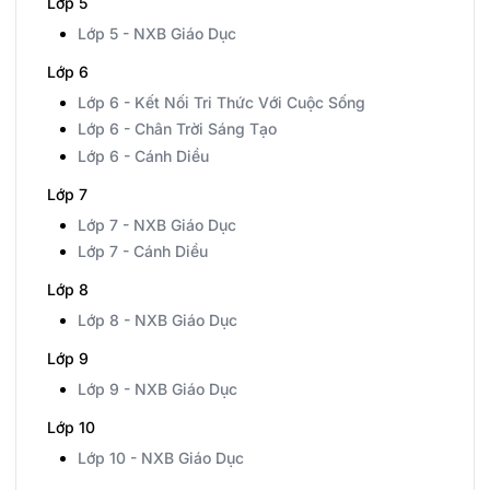
Lớp 5
Lớp 5 - NXB Giáo Dục
Lớp 6
Lớp 6 - Kết Nối Tri Thức Với Cuộc Sống
Lớp 6 - Chân Trời Sáng Tạo
Lớp 6 - Cánh Diều
Lớp 7
Lớp 7 - NXB Giáo Dục
Lớp 7 - Cánh Diều
Lớp 8
Lớp 8 - NXB Giáo Dục
Lớp 9
Lớp 9 - NXB Giáo Dục
Lớp 10
Lớp 10 - NXB Giáo Dục