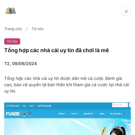
/
Trang chủ
Tin tức
Tin tức
Tổng hợp các nhà cái uy tín đã chơi là mê
T2, 09/09/2024
Tổng hợp các nhà cái uy tín được dân mê cá cược đánh giá
cao, bảo vệ quyền lợi bản thân khi tham gia cá cược tại nhà cái
uy tín.