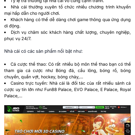
Tỷ lệ trả thưởng tại nhà cái vô cùng cạnh tranh.
Nhà cái thường xuyên tổ chức nhiều chương trình khuyến
mại hấp dẫn cho người chơi.
Khách hàng có thể dễ dàng chơi game thông qua ứng dụng
di động.
Dịch vụ chăm sóc khách hàng chất lượng, chuyên nghiệp,
phục vụ 24/7.
Nhà cái có các sản phẩm nổi bật như:
Cá cược thể thao: Có rất nhiều bộ môn thể thao bạn có thể
tham gia cá cược như Bóng đá, cầu lông, bóng rổ, bóng
chuyền, quần vợt, hockey, bóng chày,...
Casino trực tuyến: Nhà cái là đối tác của rất nhiều sảnh cá
cược uy tín lớn như Fun88 Palace, EVO Palace, E Palace, Royal
Palace,…