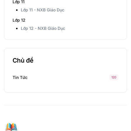
Lớp 11
Lớp 11 - NXB Giáo Dục
Lớp 12
Lớp 12 - NXB Giáo Dục
Chủ đề
Tin Tức
120