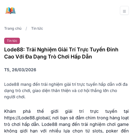
/
Trang chủ
Tin tức
Tin tức
Lode88: Trải Nghiệm Giải Trí Trực Tuyến Đỉnh
Cao Với Đa Dạng Trò Chơi Hấp Dẫn
T5, 26/03/2026
Lode88 mang đến trải nghiệm giải trí trực tuyến hấp dẫn với đa
dạng trò chơi, giao diện thân thiện và cơ hội thắng lớn cho
người chơi.
Khám phá thế giới giải trí trực tuyến tại
https://Lode88.global/, nơi bạn sẽ đắm chìm trong hàng loạt
trò chơi hấp dẫn. Lode88 mang đến trải nghiệm chơi game
không giới hạn với nhiều lựa chọn từ slots, poker đến