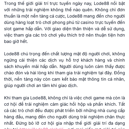
Trong thế giới giải trí trực tuyến ngày nay, Lode88 nổi bật
với những trải nghiệm không thể nào quên. Không chỉ đơn
thuần là một nền tảng cá cược, Lode88 mang đến cho người
dùng hàng loạt trò chơi phong phú từ casino trực tuyến đến
slot game hấp dẫn. Với giao diện thân thiện và dễ sử dụng,
việc tham gia các trò chơi yêu thích trở nên thuận tiện hơn
bao giờ hết.
Lode88 chú trọng đến chất lượng mật độ người chơi, không
ngừng cải thiện các dịch vụ hỗ trợ khách hàng và chính
sách khuyến mãi hấp dẫn. Người dùng luôn cảm thấy được
chào đón và hài lòng khi tham gia trải nghiệm tại đây. Đồng
thời, nền tảng này còn cam kết bảo mật thông tin cá nhân,
giúp người chơi an tâm khi giao dịch.
Khi tham gia Lode88, không chỉ là việc chơi game mà còn là
cơ hội để trải nghiệm cảm giác hồi hộp và phấn khích. Tất
cả các trò chơi đều được phát triển bởi những nhà cung cấp
hàng đầu, mang đến cho người dùng trải nghiệm chân thực
nhất. Đừng bỏ lỡ cơ hội gia nhập thế giới giải trí đa dạng