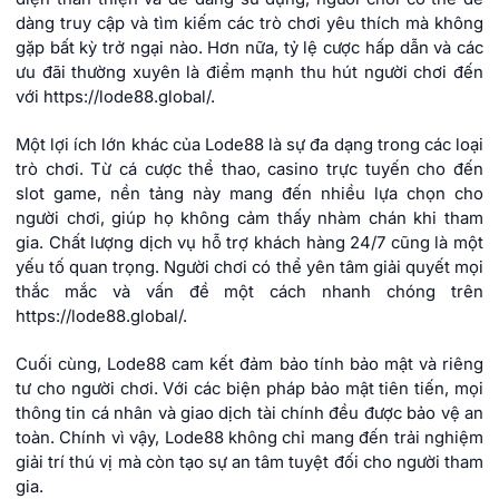
dàng truy cập và tìm kiếm các trò chơi yêu thích mà không
gặp bất kỳ trở ngại nào. Hơn nữa, tỷ lệ cược hấp dẫn và các
ưu đãi thường xuyên là điểm mạnh thu hút người chơi đến
với https://lode88.global/.
Một lợi ích lớn khác của Lode88 là sự đa dạng trong các loại
trò chơi. Từ cá cược thể thao, casino trực tuyến cho đến
slot game, nền tảng này mang đến nhiều lựa chọn cho
người chơi, giúp họ không cảm thấy nhàm chán khi tham
gia. Chất lượng dịch vụ hỗ trợ khách hàng 24/7 cũng là một
yếu tố quan trọng. Người chơi có thể yên tâm giải quyết mọi
thắc mắc và vấn đề một cách nhanh chóng trên
https://lode88.global/.
Cuối cùng, Lode88 cam kết đảm bảo tính bảo mật và riêng
tư cho người chơi. Với các biện pháp bảo mật tiên tiến, mọi
thông tin cá nhân và giao dịch tài chính đều được bảo vệ an
toàn. Chính vì vậy, Lode88 không chỉ mang đến trải nghiệm
giải trí thú vị mà còn tạo sự an tâm tuyệt đối cho người tham
gia.