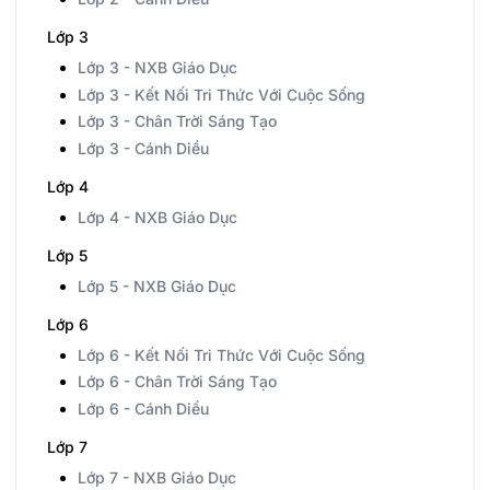
Lớp 3
Lớp 3 - NXB Giáo Dục
Lớp 3 - Kết Nối Tri Thức Với Cuộc Sống
Lớp 3 - Chân Trời Sáng Tạo
Lớp 3 - Cánh Diều
Lớp 4
Lớp 4 - NXB Giáo Dục
Lớp 5
Lớp 5 - NXB Giáo Dục
Lớp 6
Lớp 6 - Kết Nối Tri Thức Với Cuộc Sống
Lớp 6 - Chân Trời Sáng Tạo
Lớp 6 - Cánh Diều
Lớp 7
Lớp 7 - NXB Giáo Dục