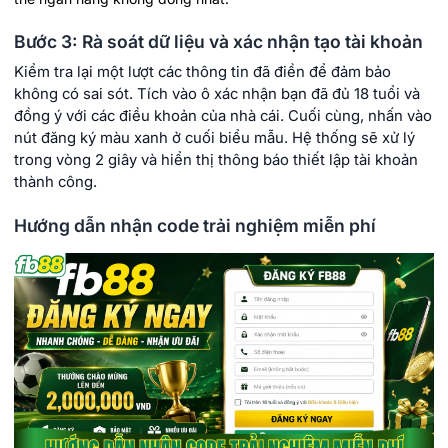
Bước 3: Rà soát dữ liệu và xác nhận tạo tài khoản
Kiểm tra lại một lượt các thông tin đã điền để đảm bảo
không có sai sót. Tích vào ô xác nhận bạn đã đủ 18 tuổi và
đồng ý với các điều khoản của nhà cái. Cuối cùng, nhấn vào
nút đăng ký màu xanh ở cuối biểu mẫu. Hệ thống sẽ xử lý
trong vòng 2 giây và hiển thị thông báo thiết lập tài khoản
thành công.
Hướng dẫn nhận code trải nghiệm miễn phí