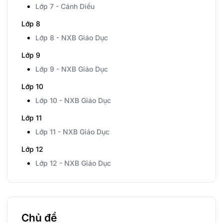
Lớp 7 - Cánh Diều
Lớp 8
Lớp 8 - NXB Giáo Dục
Lớp 9
Lớp 9 - NXB Giáo Dục
Lớp 10
Lớp 10 - NXB Giáo Dục
Lớp 11
Lớp 11 - NXB Giáo Dục
Lớp 12
Lớp 12 - NXB Giáo Dục
Chủ đề