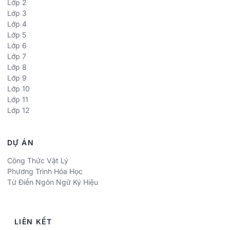
Lớp 2
Lớp 3
Lớp 4
Lớp 5
Lớp 6
Lớp 7
Lớp 8
Lớp 9
Lớp 10
Lớp 11
Lớp 12
DỰ ÁN
Công Thức Vật Lý
Phương Trình Hóa Học
Từ Điển Ngôn Ngữ Ký Hiệu
LIÊN KẾT