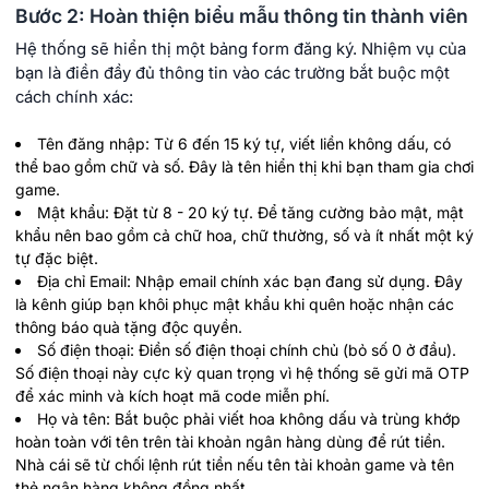
Bước 2: Hoàn thiện biểu mẫu thông tin thành viên
Hệ thống sẽ hiển thị một bảng form đăng ký. Nhiệm vụ của
bạn là điền đầy đủ thông tin vào các trường bắt buộc một
cách chính xác:
Tên đăng nhập: Từ 6 đến 15 ký tự, viết liền không dấu, có
thể bao gồm chữ và số. Đây là tên hiển thị khi bạn tham gia chơi
game.
Mật khẩu: Đặt từ 8 - 20 ký tự. Để tăng cường bảo mật, mật
khẩu nên bao gồm cả chữ hoa, chữ thường, số và ít nhất một ký
tự đặc biệt.
Địa chỉ Email: Nhập email chính xác bạn đang sử dụng. Đây
là kênh giúp bạn khôi phục mật khẩu khi quên hoặc nhận các
thông báo quà tặng độc quyền.
Số điện thoại: Điền số điện thoại chính chủ (bỏ số 0 ở đầu).
Số điện thoại này cực kỳ quan trọng vì hệ thống sẽ gửi mã OTP
để xác minh và kích hoạt mã code miễn phí.
Họ và tên: Bắt buộc phải viết hoa không dấu và trùng khớp
hoàn toàn với tên trên tài khoản ngân hàng dùng để rút tiền.
Nhà cái sẽ từ chối lệnh rút tiền nếu tên tài khoản game và tên
thẻ ngân hàng không đồng nhất.