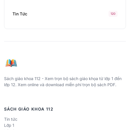
Tin Tức
120
Sách giáo khoa 112 - Xem trọn bộ sách giáo khọa từ lớp 1 đến
lớp 12. Xem online và download miễn phí trọn bộ sách PDF.
SÁCH GIÁO KHOA 112
Tin tức
Lớp 1