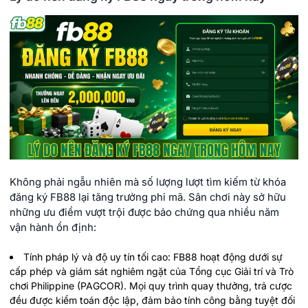
Không phải ngẫu nhiên mà số lượng lượt tìm kiếm từ khóa
đăng ký FB88 lại tăng trưởng phi mã. Sân chơi này sở hữu
những ưu điểm vượt trội được bảo chứng qua nhiều năm
vận hành ổn định:
Tính pháp lý và độ uy tín tối cao: FB88 hoạt động dưới sự
cấp phép và giám sát nghiêm ngặt của Tổng cục Giải trí và Trò
chơi Philippine (PAGCOR). Mọi quy trình quay thưởng, trả cược
đều được kiểm toán độc lập, đảm bảo tính công bằng tuyệt đối