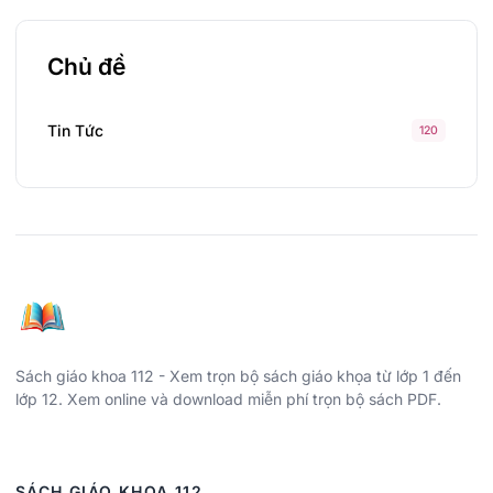
Chủ đề
Tin Tức
120
Sách giáo khoa 112 - Xem trọn bộ sách giáo khọa từ lớp 1 đến
lớp 12. Xem online và download miễn phí trọn bộ sách PDF.
SÁCH GIÁO KHOA 112