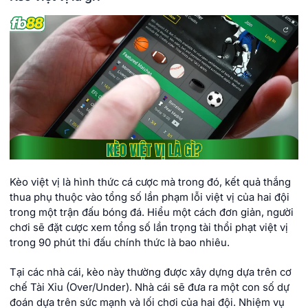
Kèo việt vị là hình thức cá cược mà trong đó, kết quả thắng
thua phụ thuộc vào tổng số lần phạm lỗi việt vị của hai đội
trong một trận đấu bóng đá. Hiểu một cách đơn giản, người
chơi sẽ đặt cược xem tổng số lần trọng tài thổi phạt việt vị
trong 90 phút thi đấu chính thức là bao nhiêu.
Tại các nhà cái, kèo này thường được xây dựng dựa trên cơ
chế Tài Xỉu (Over/Under). Nhà cái sẽ đưa ra một con số dự
đoán dựa trên sức mạnh và lối chơi của hai đội. Nhiệm vụ