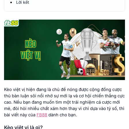
Lời kết
Kèo việt vị
hiện đang là chủ đề nóng được cộng đồng cược
thủ bàn luận sôi nổi nhờ sự mới lạ và cơ hội chiến thắng cực
cao. Nếu bạn đang muốn tìm một trải nghiệm cá cược mới
mẻ, đòi hỏi nhiều chất xám hơn thay vì chỉ dựa vào tỷ số, thì
bài viết này của
FB88
dành cho bạn.
Kèo việt vị là gì?