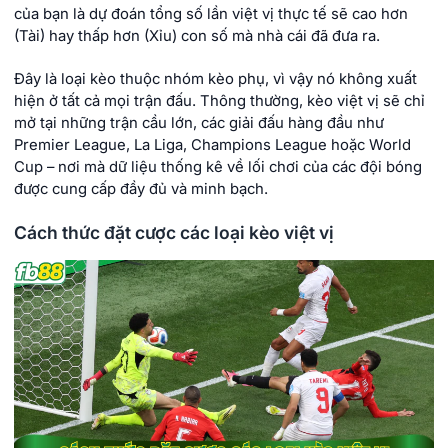
của bạn là dự đoán tổng số lần việt vị thực tế sẽ cao hơn
(Tài) hay thấp hơn (Xỉu) con số mà nhà cái đã đưa ra.
Đây là loại kèo thuộc nhóm kèo phụ, vì vậy nó không xuất
hiện ở tất cả mọi trận đấu. Thông thường, kèo việt vị sẽ chỉ
mở tại những trận cầu lớn, các giải đấu hàng đầu như
Premier League, La Liga, Champions League hoặc World
Cup – nơi mà dữ liệu thống kê về lối chơi của các đội bóng
được cung cấp đầy đủ và minh bạch.
Cách thức đặt cược các loại kèo việt vị