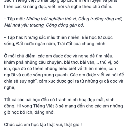
Sách Tiếng Việt 3 (hai tập giúp các em rèn luyện và phát
triển các kĩ năng đọc, viết, nói và nghe theo chủ điểm:
- Tập một:
Những trải nghiệm thú vị, Cổng trường rộng mở,
Mái nhà yêu thương, Cộng đồng gắn bó
.
- Tập hai: Những sắc màu thiên nhiên, Bài học từ cuộc
sống, Đất nước ngàn năm, Trái đất của chúng mình.
Ở mỗi chủ điểm, các em được đọc và nghe để tìm hiểu,
khám phá những câu chuyện, bài thơ, bài văn,... thú vị, bổ
ích; qua đó có thêm những hiểu biết về thiên nhiên, con
người và cuộc sống xung quanh. Các em được viết và nói để
chia sẻ suy nghĩ, cảm xúc được gợi ra từ những gì đã đọc và
nghe,
Tất cả các bài học đều có tranh minh hoạ đẹp mắt, sinh
động. Hi vọng Tiếng Việt 3 sẽ mang đến cho các em những
giờ học bổ ích, đáng nhớ.
Chúc các em học tập thật vui, thật giỏi!